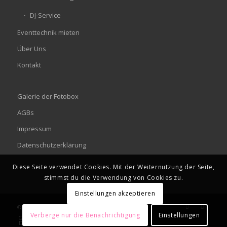
DJ-Service
Eventtechnik mieten
Über Uns
Kontakt
Galerie der Fotobox
AGBs
Impressum
Datenschutzerklärung
Diese Seite verwendet Cookies. Mit der Weiternutzung der Seite,
stimmst du die Verwendung von Cookies zu.
Einstellungen akzeptieren
© Copyright - 2026 die eventbox
Verberge nur die Benachrichtigung
Einstellungen
Galerie der Fotobox
AGBs
Impressum
Datenschutzerklärung