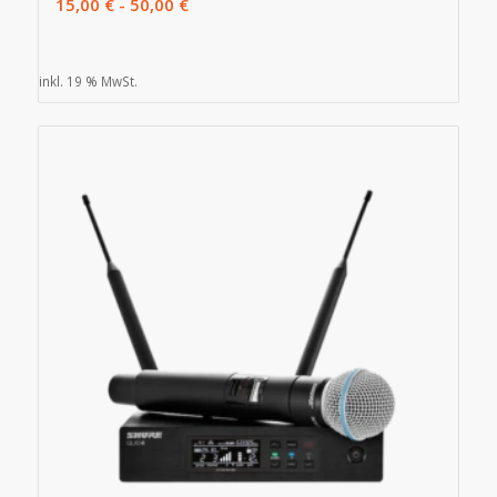
15,00
€
-
50,00
€
inkl. 19 % MwSt.