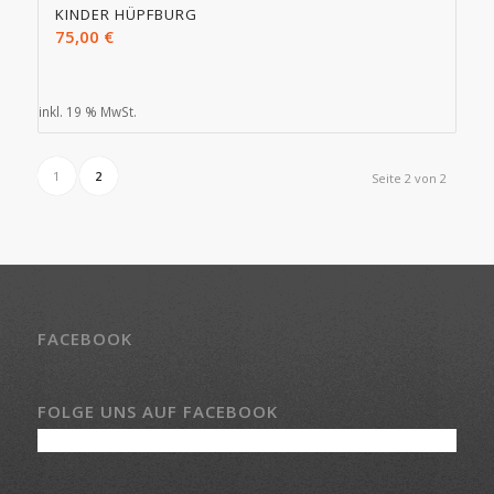
KINDER HÜPFBURG
75,00
€
inkl. 19 % MwSt.
1
2
Seite 2 von 2
FACEBOOK
FOLGE UNS AUF FACEBOOK