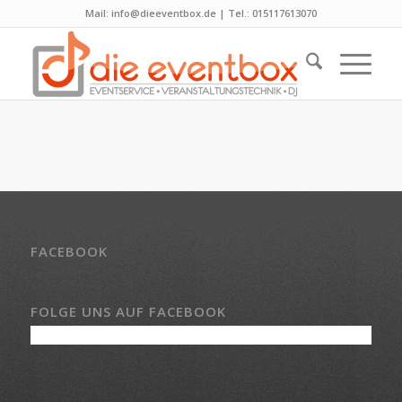
Mail: info@dieeventbox.de | Tel.: 015117613070
FACEBOOK
FOLGE UNS AUF FACEBOOK